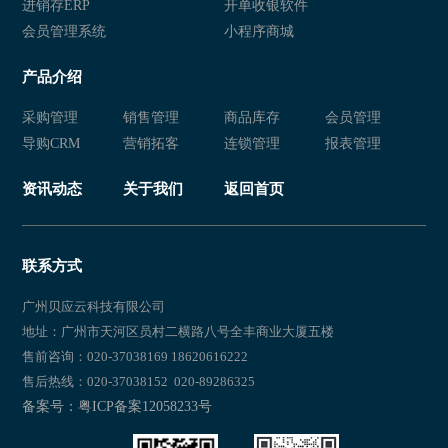
服装销售系统
服装销售软件
进销存ERP
开单收银软件
会员管理系统
小程序商城
服装营销软件
服装销售软件管理系统
产品介绍
服装销售系统
服装销售系统软件免费版
采购管理
销售管理
商品库存
会员管理
服装销售系统软件
服装销售软件
导购CRM
营销拓客
连锁管理
报表管理
服装销售管理系统
服装营销软件
资讯动态
关于我们
返回首页
服装销售软件管理系统
服装销售系统
服装销售管理软件
服装销售软件
联系方式
服装销售系统软件
服装销售系统软件免费版
广州贝应云科技有限公司
地址：广州市天河区员村二横路八号全丰商业大厦五楼
服装销售软件
服装销售系统软件
售前咨询：020-37038169 18620616222
售后热线：020-37038152 020-89286325
服装销售管理软件
服装营销软件
备案号：粤ICP备案12058233号
服装销售软件管理系统
服装销售系统