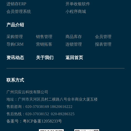
免费服装店铺积分系统
免费服装门店积分系统
进销存ERP
开单收银软件
会员管理系统
小程序商城
免费服装连锁积分系统
免费服装行业积分系统
产品介绍
免费服装连锁店积分系统
免费服装店积分系统
采购管理
销售管理
商品库存
会员管理
免费服装积分系统
服装零售积分系统免费版
导购CRM
营销拓客
连锁管理
报表管理
服装零售积分系统免费
服装零售店积分系统免费版
资讯动态
关于我们
返回首页
服装零售店积分系统免费
线下服装店积分系统免费版
线下服装店积分系统免费
实体服装店积分系统免费版
联系方式
实体服装店积分系统免费
连锁服装店积分系统免费版
广州贝应云科技有限公司
地址：广州市天河区员村二横路八号全丰商业大厦五楼
连锁服装店积分系统免费
服装专卖店积分系统免费版
售前咨询：020-37038169 18620616222
售后热线：020-37038152 020-89286325
服装专卖店积分系统免费
服装实体店积分系统免费版
备案号：粤ICP备案12058233号
服装实体店积分系统免费
服装加盟连锁积分系统免费版