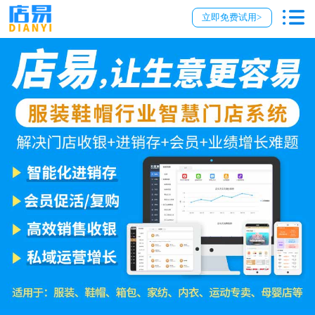
立即免费试用>