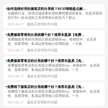
如何选择好用的服装店积分系统？RFID智能盘点解...
在服装行业，管理店铺需要处理的事情繁琐而复杂。你是否觉得
找不到一款合适的工具来帮你分担压力？那么...
2025-04-12
服装店管理软件问题
免费服装零售积分系统哪个好？推荐衣盈易【免费...
免费服装零售积分系统主要由进销存erp、收银软件、会员系
统、拓客营销、私域运营等核心应用组成。一方面...
2023-08-27
服装店管理软件问题
免费服装零售店积分系统哪个好？推荐衣盈易【免...
免费服装零售店积分系统主要由进销存erp、收银软件、会员系
统、拓客营销、私域运营等核心应用组成。一方...
2023-08-27
服装店管理软件问题
免费线下服装店积分系统哪个好？推荐衣盈易【免...
免费线下服装店积分系统主要由进销存erp、收银软件、会员系
统、拓客营销、私域运营等核心应用组成。一方...
2023-08-27
服装店管理软件问题