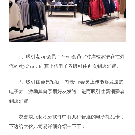
1、吸引老vip会员：在vip会员比对库检索潜在性外
流的vip会员，向其上传电子券吸引住再次到店消費。
2、吸引住会员拓新：向老vip会员上传能够发送的
电子券，激励其向亲朋好友发送，进而吸引住新消费者
到店消費。
衣盈易服装积分软件中有几种普遍的电子礼品卡，
下边给大伙儿简易详细介绍一下下：