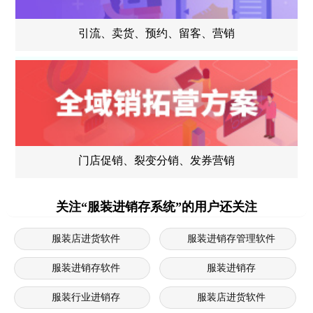
引流、卖货、预约、留客、营销
门店促销、裂变分销、发券营销
关注“服装进销存系统”的用户还关注
服装店进货软件
服装进销存管理软件
服装进销存软件
服装进销存
服装行业进销存
服装店进货软件