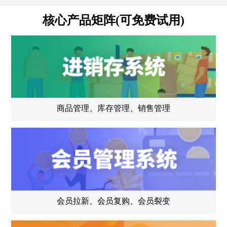
核心产品矩阵(可免费试用)
商品管理、库存管理、销售管理
会员拉新、会员复购、会员裂变