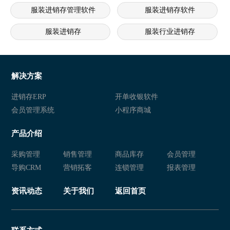
服装进销存管理软件
服装进销存软件
服装进销存
服装行业进销存
服装店进销存系统
服装进销存软件 服装进销存管理
服装店进销存软件 服装店连锁管理系统 服装连锁经营软件
服
解决方案
连锁服装店进销存软件 服装销售管理系统 服装店管理系统
服装进销存软件 服装管理系统 
进销存ERP
开单收银软件
会员管理系统
小程序商城
服装店管理系统 服装会员管理软件 服装进销存系统
服装进销存软 服装进销存管理系
产品介绍
服装行业进销存 服装进销存软件 服装行业管理软件
服装进销存软件 服装店进销存系
采购管理
销售管理
商品库存
会员管理
服装进销存软件 服装进销存系统 服装库存管理软件
服装进销存软件 服装零售管理软
导购CRM
营销拓客
连锁管理
报表管理
服装进销存软件 服装店进销存系统 服装店进销存软件
服装进销存系统 服装库存管理软
资讯动态
关于我们
返回首页
服装店收银软件 服装店库存管理系统 服装零售进销存系统
服装进销存系统 服装销售管理软
服装店铺进销存管理软件 服装店进销存软件 服装门店进销存系统
服装店进销存管理软件进销存软禁