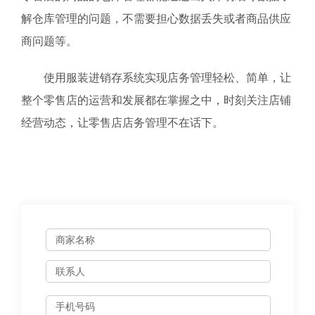
解仓库管理的问题，不需要担心数据丢失或者商品供应
商问题等。
使用服装进销存系统实现店务管理轻松、简单，让
整个零售店的运营和发展都在掌握之中，时刻关注店铺
经营动态，让零售店店务管理不在话下。