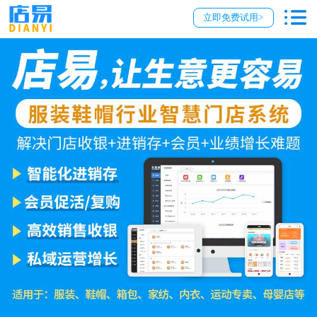
立即免费试用>