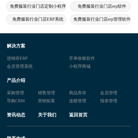
免费服装行业门店定制小程序
免费服装行业门店erp软件
免费服装行业门店ERP系统
免费服装行业门店erp管理软件
免费服装行业门店ERP管理系统
免费服装行业门店erp
免费服装行业门店客户管理系统
免费服装行业门店营销软件
解决方案
免费服装行业门店开单软件
免费服装行业门店分销管理系统
进销存ERP
开单收银软件
会员管理系统
小程序商城
免费服装行业门店收银管理系统
免费服装行业门店收银软件
产品介绍
免费服装行业门店收银系统软件
免费服装行业门店收银系统
采购管理
销售管理
商品库存
会员管理
免费服装行业门店软件app
免费服装行业门店app
导购CRM
营销拓客
连锁管理
报表管理
免费服装行业门店SAAS管理系统
免费服装行业门店SAAS系统
资讯动态
关于我们
返回首页
免费服装行业门店SAAS
免费服装行业门店积分系统
免费服装行业门店会员管理app
免费服装行业门店会员卡软件