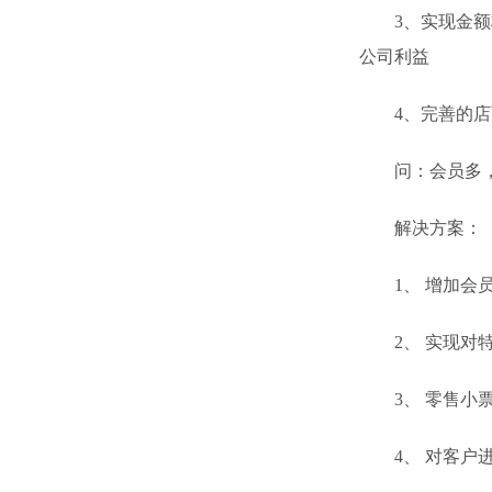
3、实现金额权
公司利益
4、完善的店面
问：会员多，管
解决方案：
1、 增加会员
2、 实现对特
3、 零售小票
4、 对客户进