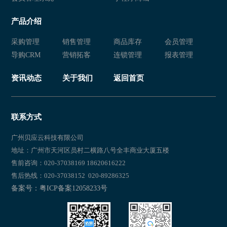
服装店管理系统 服装会员管理软件 服装进销存系统
服装进销存软 服装进销存管理系
产品介绍
服装行业进销存 服装进销存软件 服装行业管理软件
服装进销存软件 服装店进销存系
采购管理
销售管理
商品库存
会员管理
服装进销存软件 服装进销存系统 服装库存管理软件
服装进销存软件 服装零售管理软
导购CRM
营销拓客
连锁管理
报表管理
服装进销存软件 服装店进销存系统 服装店进销存软件
服装进销存系统 服装库存管理软
资讯动态
关于我们
返回首页
服装店收银软件 服装店库存管理系统 服装零售进销存系统
服装进销存系统 服装销售管理软
服装店铺进销存管理软件 服装店进销存软件 服装门店进销存系统
服装店进销存管理软件进销存软禁
联系方式
服装销售进销存软件哪个好 服装店收银软件哪个好 服装销售管理系
服装连锁店进销存软件 服装进销
广州贝应云科技有限公司
地址：广州市天河区员村二横路八号全丰商业大厦五楼
服装行业软件 服装进销存系统 服装erp软件
售前咨询：020-37038169 18620616222
售后热线：020-37038152 020-89286325
服装行业进销存软件 服装进销存软件 进销存服装版
服装ERP软件 服装店进销存软件 
备案号：粤ICP备案12058233号
服装零售进销存软件 服装进销存管理软件 服装零售店管理系统
服装erp进销存软件 服装erp软件
衣服进销存管理软件 服装店进销存系统 服装库存管理软件
服装店进销存管理系统 服装进销