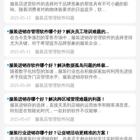
服装店进货软件的选择对于品牌形象的塑造具有不可小觑的影
响。随着消费者对购物体验要求的日益提升，软...
2025-05-13
服装店管理软件问题
服装进销存管理软件哪个好？解决员工培训难题的...
在当今竞争激烈的零售市场中，服装进销存管理软件的选择变得
尤为关键。对于希望提升品牌形象的服装企业...
2025-05-11
服装店管理软件问题
服装进销存软件哪个好？解决数据孤岛问题的终极...
随着数字化转型的加速，服装行业也在积极探索如何利用先进技
术手段提升门店管理水平。服装进销存软件作...
2025-05-09
服装店管理软件问题
服装进销存哪个好？解决跨区域管理难题的利器！
服装进销存的选择，直接关系到店铺的运营效率和顾客满意度。
特别是在智能化时代，一款好的软件不仅能够...
2025-05-07
服装店管理软件问题
服装行业进销存哪个好？让促销活动更精准的方案！
在选择服装行业进销存时，许多店主都会特别关注实时同步库存