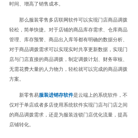
时间、增高了销售成本。
那么服装零售多店联网软件可以实现门店商品调拨
轻松，简单快捷。对于店铺的商品库存需求、仓库商品
管理、库存预警、商品出入库等都有明确的数据分析、
对于商品调拨需求可以实现实时共享更新数据，实现门
店与门店直接的商品调拨，制定调拨计划、财务审核、
无需花费大量的人力物力，轻松就可以完成的商品调拨
方案。
新零售易
服装进销存软件
是云端上的系统软件，不
仅对于单店或者多店使用系统软件实现门店与门店之间
的商品调拨需求，还是为服装连锁门店优化流量，提高
店铺转化。