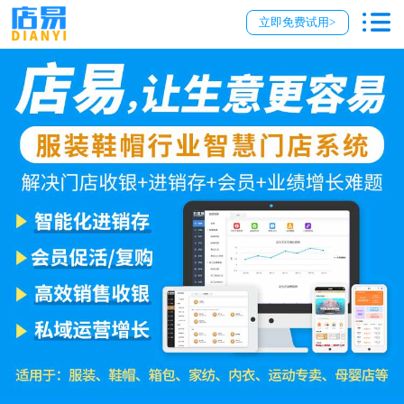
立即免费试用>