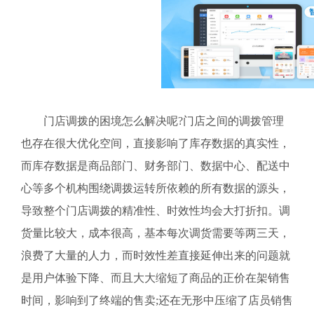
门店调拨的困境怎么解决呢?门店之间的调拨管理
也存在很大优化空间，直接影响了库存数据的真实性，
而库存数据是商品部门、财务部门、数据中心、配送中
心等多个机构围绕调拨运转所依赖的所有数据的源头，
导致整个门店调拨的精准性、时效性均会大打折扣。调
货量比较大，成本很高，基本每次调货需要等两三天，
浪费了大量的人力，而时效性差直接延伸出来的问题就
是用户体验下降、而且大大缩短了商品的正价在架销售
时间，影响到了终端的售卖;还在无形中压缩了店员销售