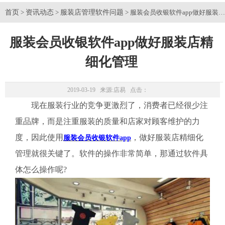
首页
资讯动态
服装店管理软件问题
>
>
> 服装会员收银软件app做好服装
服装会员收银软件app做好服装店精
细化管理
2019-03-19 来源:
店易
点击：
现在服装行业的竞争更激烈了，消费者已经很少注
重品牌，而是注重服装的质量和店家对顾客维护的力
度，因此使用
，做好服装店精细化
服装会员收银软件app
管理就很关键了。软件的操作非常简单，那通过软件具
体怎么操作呢?