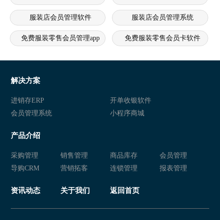
服装店会员管理软件
服装店会员管理系统
免费服装零售会员管理app
免费服装零售会员卡软件
免费服装零售会员卡系统
免费服装零售会员软件
免费服装零售会员系统
免费服装零售会员管理软件
解决方案
免费服装零售会员管理系统
免费服装零售店会员管理app
进销存ERP
开单收银软件
会员管理系统
小程序商城
免费服装零售店会员卡软件
免费服装零售店会员卡系统
产品介绍
免费服装零售店会员软件
免费服装零售店会员系统
采购管理
销售管理
商品库存
会员管理
免费服装零售店会员管理软件
免费服装零售店会员管理系统
导购CRM
营销拓客
连锁管理
报表管理
免费线下服装店会员管理app
免费线下服装店会员卡软件
资讯动态
关于我们
返回首页
免费线下服装店会员卡系统
免费线下服装店会员软件