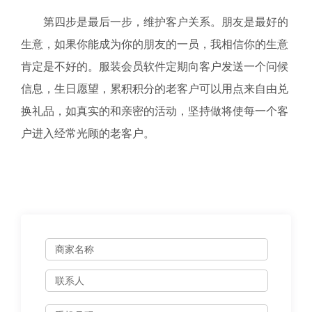
第四步是最后一步，维护客户关系。朋友是最好的
生意，如果你能成为你的朋友的一员，我相信你的生意
肯定是不好的。服装会员软件定期向客户发送一个问候
信息，生日愿望，累积积分的老客户可以用点来自由兑
换礼品，如真实的和亲密的活动，坚持做将使每一个客
户进入经常光顾的老客户。