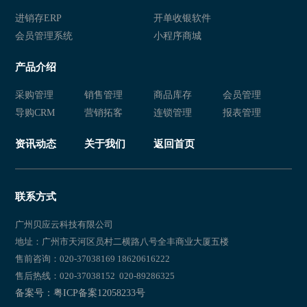
免费服装零售会员管理系统
免费服装零售店会员管理app
进销存ERP
开单收银软件
会员管理系统
小程序商城
免费服装零售店会员卡软件
免费服装零售店会员卡系统
产品介绍
免费服装零售店会员软件
免费服装零售店会员系统
采购管理
销售管理
商品库存
会员管理
免费服装零售店会员管理软件
免费服装零售店会员管理系统
导购CRM
营销拓客
连锁管理
报表管理
免费线下服装店会员管理app
免费线下服装店会员卡软件
资讯动态
关于我们
返回首页
免费线下服装店会员卡系统
免费线下服装店会员软件
免费线下服装店会员系统
免费线下服装店会员管理软件
联系方式
免费线下服装店会员管理系统
免费实体服装店会员管理app
广州贝应云科技有限公司
地址：广州市天河区员村二横路八号全丰商业大厦五楼
免费实体服装店会员卡软件
免费实体服装店会员卡系统
售前咨询：020-37038169 18620616222
售后热线：020-37038152 020-89286325
免费实体服装店会员软件
免费实体服装店会员系统
备案号：粤ICP备案12058233号
免费实体服装店会员管理软件
免费实体服装店会员管理系统