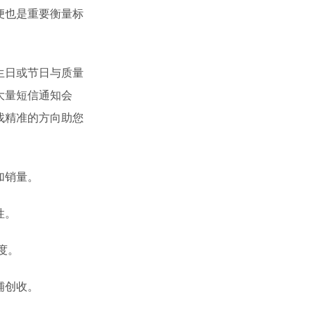
便也是重要衡量标
生日或节日与质量
大量短信通知会
找精准的方向助您
加销量。
性。
度。
铺创收。