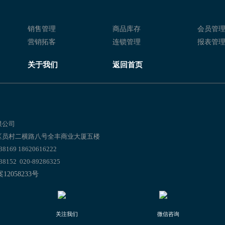
服装进销存软件 服装行业管理软件
服装进销存软件 服装店进销存系
销售管理
商品库存
会员管
服装进销存系统 服装库存管理软件
服装进销存软件 服装零售管理软
营销拓客
连锁管理
报表管
服装店进销存系统 服装店进销存软件
服装进销存系统 服装库存管理软
关于我们
返回首页
服装店库存管理系统 服装零售进销存系统
服装进销存系统 服装销售管理软
理软件 服装店进销存软件 服装门店进销存系统
服装店进销存管理软件进销存软禁
软件哪个好 服装店收银软件哪个好 服装销售管理系统
服装连锁店进销存软件 服装进销
限公司
区员村二横路八号全丰商业大厦五楼
 服装进销存系统 服装erp软件
169 18620616222
件 服装进销存软件 进销存服装版
服装ERP软件 服装店进销存软件 
152 020-89286325
2058233号
件 服装进销存管理软件 服装零售店管理系统
服装erp进销存软件 服装erp软
件 服装店进销存系统 服装库存管理软件
服装店进销存管理系统 服装进销
关注我们
微信咨询
件 服装进销存软件 服装小程序商城
服装免费进销存软件 服装进销存