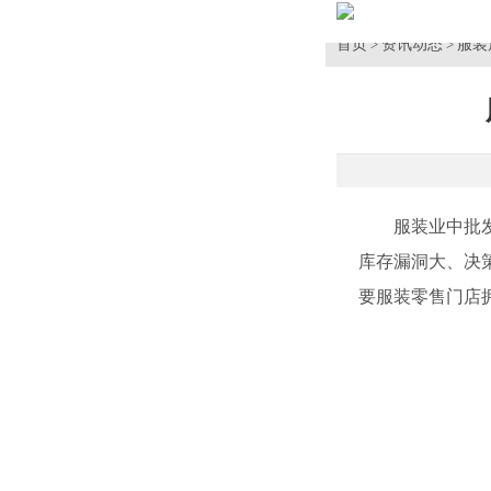
首页
资讯动态
服装
>
>
服装业中批发、
库存漏洞大、决
要服装零售门店