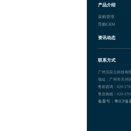
产品介绍
服装行业进销存 
采购管理
服装进销存软件 
导购CRM
服装进销存软件 
资讯动态
服装店收银软件 
服装店铺进销存管
联系方式
服装销售进销存
广州贝应云科技有
地址：广州市天河
服装行业软件
售前咨询：020-37038
服装行业进销存软
售后热线：020-37038
备案号：粤ICP备案1
服装零售进销存软
衣服进销存管理软
服装零售进销存软