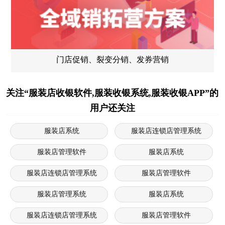
门店促销、裂变分销、发券营销
关注“服装店收银软件,服装收银系统,服装收银APP”的
用户还关注
服装店系统
服装店连锁店管理系统
服装店管理软件
服装店系统
服装店连锁店管理系统
服装店管理软件
服装店管理系统
服装店系统
服装店连锁店管理系统
服装店管理软件