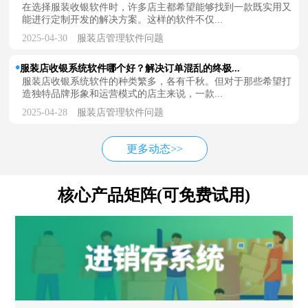
在选择服装收银软件时，许多店主都希望能够找到一款既实用又
能进行定制开发的解决方案。这样的软件不仅...
2025-04-30
服装店管理软件问题
服装店收银系统软件哪个好？解决订单混乱的终极...
服装店收银系统软件的种类繁多，各有千秋。但对于那些希望打
造独特品牌形象和运营模式的店主来说，一款...
2025-04-28
服装店管理软件问题
更多动态>>
核心产品矩阵(可免费试用)