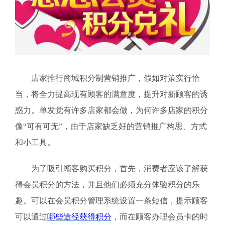
店家推行商城积分制营销推广，假如对策实行恰
当，将全力提高现有顾客的满意度，提升对新顾客的诱
惑力。单发觉有许多店家都会做，为何许多店家的积分
像“可有可无”，由于店家缺乏好的营销推广构思、方式
和小工具。
为了吸引顾客购买积分，首先，消费者应该了解获
得会员积分的方法，并且他们必须充分体验积分的乐
趣。可以在会员积分管理系统设置一条短信，提示顾客
可以通过
哪些途径获得积分
，而在顾客办理会员卡的时