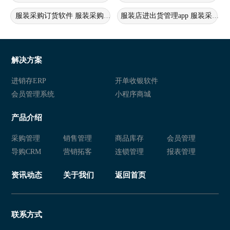
服装采购订货软件 服装采购管理软件 服装门店订货系统
服装店进出货管理app 服装采购
服装采购订货软件 服装行业采购信息化软件 服装采购管理软件
服装采购管理系统 服装管理系统
服装店订货管理系统 服装采购订货软件 服装采购系统
服装店订货系统 服装店采购管理
解决方案
服装采购软件
服装采购管理系统
进销存ERP
开单收银软件
会员管理系统
小程序商城
采购管理 服装企业
产品介绍
采购管理
销售管理
商品库存
会员管理
导购CRM
营销拓客
连锁管理
报表管理
资讯动态
关于我们
返回首页
联系方式